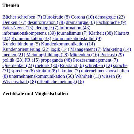
Themen
Bücher schreiben
(7)
Bürokratie
(8)
Corona
(10)
demagogie
(22)
Denken
(77)
desinformation
(78)
dramaturgie
(6)
Fachsprache
(9)
Fake-News
(13)
ideologie
(7)
information
(43)
informationskompetenz
(39)
journalismus
(7)
Klarheit
(38)
Klartext
(34)
Kommunikation
(33)
kommunikationskultur
(9)
Kundenbindung
(5)
Kundenkommunikation
(14)
Kundenorientierung
(22)
logik
(14)
Management
(7)
Marketing
(14)
medien
(21)
Meinungsbildung
(28)
Mitdenken
(16)
Podcast
(29)
politik
(28)
PR
(15)
propaganda
(48)
Prozessmanagement
(7)
Querdenker
(23)
rhetorik
(30)
Russland
(6)
schreiben
(12)
sprache
(71)
sprechen
(6)
struktur
(8)
Ukraine
(7)
unternehmensbotschaften
(8)
unternehmenskommunikation
(56)
Wahrheit
(11)
wissen
(9)
Wissenschaft
(18)
öffentliche meinung
(16)
Zertifikate und Mitgliedschaften