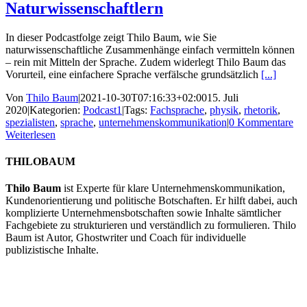
Naturwissenschaftlern
In dieser Podcastfolge zeigt Thilo Baum, wie Sie
naturwissenschaftliche Zusammenhänge einfach vermitteln können
– rein mit Mitteln der Sprache. Zudem widerlegt Thilo Baum das
Vorurteil, eine einfachere Sprache verfälsche grundsätzlich
[...]
Von
Thilo Baum
|
2021-10-30T07:16:33+02:00
15. Juli
2020
|
Kategorien:
Podcast1
|
Tags:
Fachsprache
,
physik
,
rhetorik
,
spezialisten
,
sprache
,
unternehmenskommunikation
|
0 Kommentare
Weiterlesen
THILOBAUM
Thilo Baum
ist Experte für klare Unternehmenskommunikation,
Kundenorientierung und politische Botschaften. Er hilft dabei, auch
komplizierte Unternehmensbotschaften sowie Inhalte sämtlicher
Fachgebiete zu strukturieren und verständlich zu formulieren. Thilo
Baum ist Autor, Ghostwriter und Coach für individuelle
publizistische Inhalte.