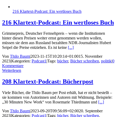
216 Klartext-Podcast: Ein wertloses Buch
216 Klartext-Podcast: Ein wertloses Buch
Grimmepreis, Deutscher Fernsehpreis – wenn die Institutionen
hinter diesen Preisen weiter ernst genommen werden wollen,
müssen sie dem aus Russland bezahlten NDR-Journalisten Hubert
Seipel die Preise entziehen. Es ist keine
[...]
Von
Thilo Baum
|
2023-11-15T10:20:14+01:00
15. November
2023
|
Kategorien:
Podcast1
|
Tags:
bücher
,
Bücher schreiben
,
politik
|
0
Kommentare
Weiterlesen
208 Klartext-Podcast: Bücherpost
Viele Bücher, die Thilo Baum per Post erhält, hat er nicht bestellt –
sie kommen von Autorinnen und Autoren mit Widmung. Beispiele:
„30 Minuten New Work“ von Rosemarie Thiedmann und
[...]
Von
Thilo Baum
|
2023-09-20T09:56:09+02:00
20. September
2023
|
Kategorien:
Podcast1
|
Tags:
bücher
,
Bücher schreiben
,