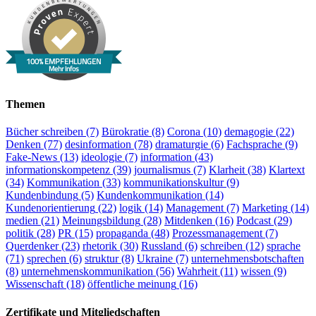
100% EMPFEHLUNGEN
Mehr Infos
Themen
Bücher schreiben
(7)
Bürokratie
(8)
Corona
(10)
demagogie
(22)
Denken
(77)
desinformation
(78)
dramaturgie
(6)
Fachsprache
(9)
Fake-News
(13)
ideologie
(7)
information
(43)
informationskompetenz
(39)
journalismus
(7)
Klarheit
(38)
Klartext
(34)
Kommunikation
(33)
kommunikationskultur
(9)
Kundenbindung
(5)
Kundenkommunikation
(14)
Kundenorientierung
(22)
logik
(14)
Management
(7)
Marketing
(14)
medien
(21)
Meinungsbildung
(28)
Mitdenken
(16)
Podcast
(29)
politik
(28)
PR
(15)
propaganda
(48)
Prozessmanagement
(7)
Querdenker
(23)
rhetorik
(30)
Russland
(6)
schreiben
(12)
sprache
(71)
sprechen
(6)
struktur
(8)
Ukraine
(7)
unternehmensbotschaften
(8)
unternehmenskommunikation
(56)
Wahrheit
(11)
wissen
(9)
Wissenschaft
(18)
öffentliche meinung
(16)
Zertifikate und Mitgliedschaften