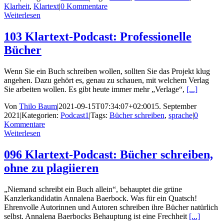
Klarheit
,
Klartext
|
0 Kommentare
Weiterlesen
103 Klartext-Podcast: Professionelle
Bücher
Wenn Sie ein Buch schreiben wollen, sollten Sie das Projekt klug
angehen. Dazu gehört es, genau zu schauen, mit welchem Verlag
Sie arbeiten wollen. Es gibt heute immer mehr „Verlage“,
[...]
Von
Thilo Baum
|
2021-09-15T07:34:07+02:00
15. September
2021
|
Kategorien:
Podcast1
|
Tags:
Bücher schreiben
,
sprache
|
0
Kommentare
Weiterlesen
096 Klartext-Podcast: Bücher schreiben,
ohne zu plagiieren
„Niemand schreibt ein Buch allein“, behauptet die grüne
Kanzlerkandidatin Annalena Baerbock. Was für ein Quatsch!
Ehrenvolle Autorinnen und Autoren schreiben ihre Bücher natürlich
selbst. Annalena Baerbocks Behauptung ist eine Frechheit
[...]