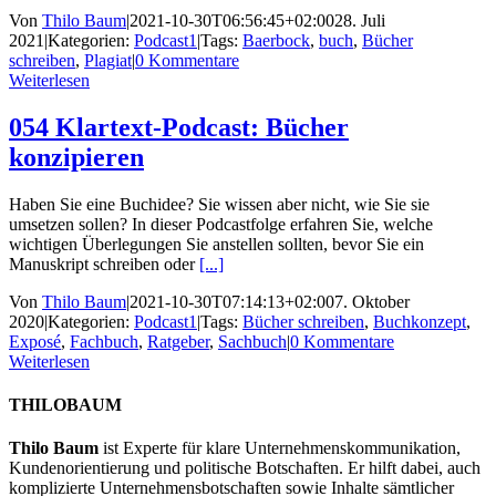
Von
Thilo Baum
|
2021-10-30T06:56:45+02:00
28. Juli
2021
|
Kategorien:
Podcast1
|
Tags:
Baerbock
,
buch
,
Bücher
schreiben
,
Plagiat
|
0 Kommentare
Weiterlesen
054 Klartext-Podcast: Bücher
konzipieren
Haben Sie eine Buchidee? Sie wissen aber nicht, wie Sie sie
umsetzen sollen? In dieser Podcastfolge erfahren Sie, welche
wichtigen Überlegungen Sie anstellen sollten, bevor Sie ein
Manuskript schreiben oder
[...]
Von
Thilo Baum
|
2021-10-30T07:14:13+02:00
7. Oktober
2020
|
Kategorien:
Podcast1
|
Tags:
Bücher schreiben
,
Buchkonzept
,
Exposé
,
Fachbuch
,
Ratgeber
,
Sachbuch
|
0 Kommentare
Weiterlesen
THILOBAUM
Thilo Baum
ist Experte für klare Unternehmenskommunikation,
Kundenorientierung und politische Botschaften. Er hilft dabei, auch
komplizierte Unternehmensbotschaften sowie Inhalte sämtlicher