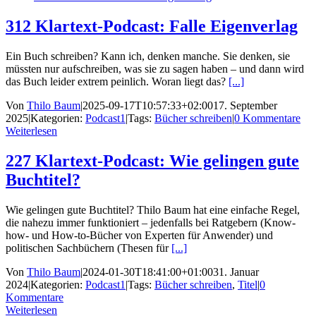
312 Klartext-Podcast: Falle Eigenverlag
Ein Buch schreiben? Kann ich, denken manche. Sie denken, sie
müssten nur aufschreiben, was sie zu sagen haben – und dann wird
das Buch leider extrem peinlich. Woran liegt das?
[...]
Von
Thilo Baum
|
2025-09-17T10:57:33+02:00
17. September
2025
|
Kategorien:
Podcast1
|
Tags:
Bücher schreiben
|
0 Kommentare
Weiterlesen
227 Klartext-Podcast: Wie gelingen gute
Buchtitel?
Wie gelingen gute Buchtitel? Thilo Baum hat eine einfache Regel,
die nahezu immer funktioniert – jedenfalls bei Ratgebern (Know-
how- und How-to-Bücher von Experten für Anwender) und
politischen Sachbüchern (Thesen für
[...]
Von
Thilo Baum
|
2024-01-30T18:41:00+01:00
31. Januar
2024
|
Kategorien:
Podcast1
|
Tags:
Bücher schreiben
,
Titel
|
0
Kommentare
Weiterlesen