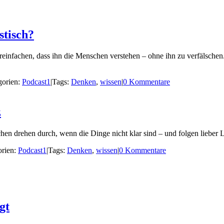
stisch?
reinfachen, dass ihn die Menschen verstehen – ohne ihn zu verfälsche
gorien:
Podcast1
|
Tags:
Denken
,
wissen
|
0 Kommentare
z
 drehen durch, wenn die Dinge nicht klar sind – und folgen lieber Lü
orien:
Podcast1
|
Tags:
Denken
,
wissen
|
0 Kommentare
gt