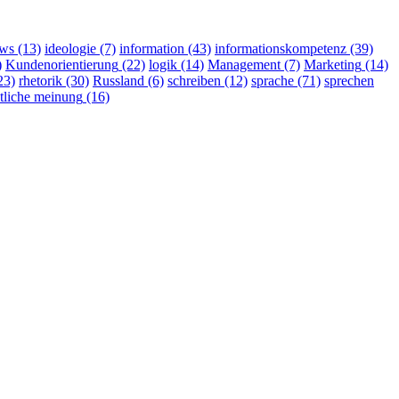
ws
(13)
ideologie
(7)
information
(43)
informationskompetenz
(39)
)
Kundenorientierung
(22)
logik
(14)
Management
(7)
Marketing
(14)
23)
rhetorik
(30)
Russland
(6)
schreiben
(12)
sprache
(71)
sprechen
ntliche meinung
(16)