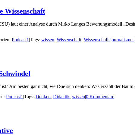
e Wissenschaft
(CSU) laut einer Analyse durch Mirko Langes Bewertungsmodell „Desin
orien:
Podcast1
|
Tags:
wissen
,
Wissenschaft
,
Wissenschaftsjournalismus
-Schwindel
r ist? Am besten gar nicht, weil Sie sich denken: Was erzählt der Baum
en:
Podcast1
|
Tags:
Denken
,
Didaktik
,
wissen
|
0 Kommentare
tive