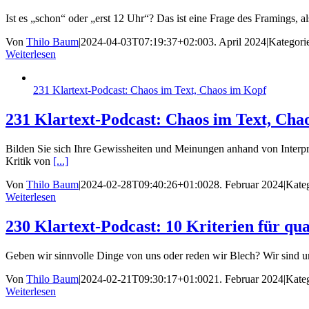
Ist es „schon“ oder „erst 12 Uhr“? Das ist eine Frage des Framings,
Von
Thilo Baum
|
2024-04-03T07:19:37+02:00
3. April 2024
|
Kategori
Weiterlesen
231 Klartext-Podcast: Chaos im Text, Chaos im Kopf
231 Klartext-Podcast: Chaos im Text, Cha
Bilden Sie sich Ihre Gewissheiten und Meinungen anhand von Interp
Kritik von
[...]
Von
Thilo Baum
|
2024-02-28T09:40:26+01:00
28. Februar 2024
|
Kate
Weiterlesen
230 Klartext-Podcast: 10 Kriterien für qu
Geben wir sinnvolle Dinge von uns oder reden wir Blech? Wir sind um
Von
Thilo Baum
|
2024-02-21T09:30:17+01:00
21. Februar 2024
|
Kate
Weiterlesen