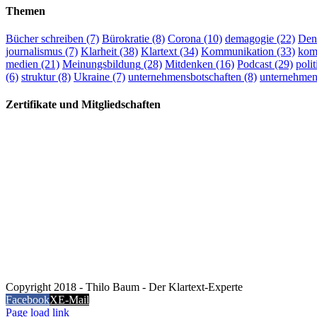
Themen
Bücher schreiben
(7)
Bürokratie
(8)
Corona
(10)
demagogie
(22)
Den
journalismus
(7)
Klarheit
(38)
Klartext
(34)
Kommunikation
(33)
kom
medien
(21)
Meinungsbildung
(28)
Mitdenken
(16)
Podcast
(29)
polit
(6)
struktur
(8)
Ukraine
(7)
unternehmensbotschaften
(8)
unternehme
Zertifikate und Mitgliedschaften
Copyright 2018 - Thilo Baum - Der Klartext-Experte
Facebook
X
E-Mail
Page load link