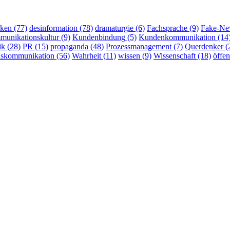
ken
(77)
desinformation
(78)
dramaturgie
(6)
Fachsprache
(9)
Fake-Ne
munikationskultur
(9)
Kundenbindung
(5)
Kundenkommunikation
(14
ik
(28)
PR
(15)
propaganda
(48)
Prozessmanagement
(7)
Querdenker
(
nskommunikation
(56)
Wahrheit
(11)
wissen
(9)
Wissenschaft
(18)
öffe