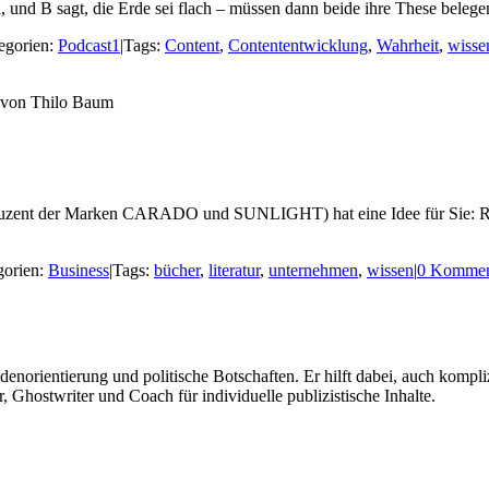
, und B sagt, die Erde sei flach – müssen dann beide ihre These beleg
egorien:
Podcast1
|
Tags:
Content
,
Contententwicklung
,
Wahrheit
,
wisse
zent der Marken CARADO und SUNLIGHT) hat eine Idee für Sie: Richte
gorien:
Business
|
Tags:
bücher
,
literatur
,
unternehmen
,
wissen
|
0 Kommen
norientierung und politische Botschaften. Er hilft dabei, auch kompli
, Ghostwriter und Coach für individuelle publizistische Inhalte.