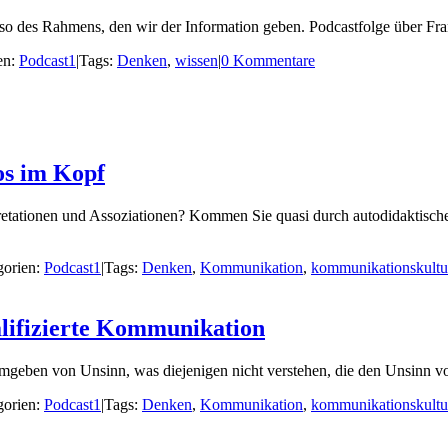
 also des Rahmens, den wir der Information geben. Podcastfolge über F
en:
Podcast1
|
Tags:
Denken
,
wissen
|
0 Kommentare
os im Kopf
retationen und Assoziationen? Kommen Sie quasi durch autodidaktische
gorien:
Podcast1
|
Tags:
Denken
,
Kommunikation
,
kommunikationskultu
alifizierte Kommunikation
geben von Unsinn, was diejenigen nicht verstehen, die den Unsinn von
gorien:
Podcast1
|
Tags:
Denken
,
Kommunikation
,
kommunikationskultu