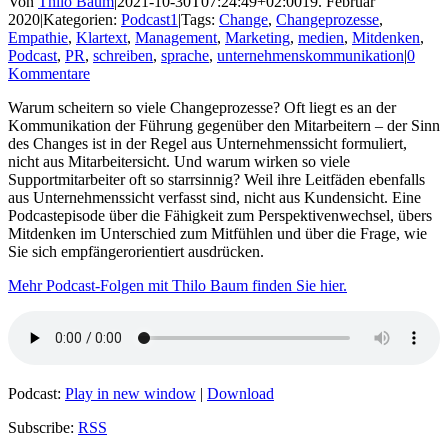
Von
Thilo Baum
|
2021-10-30T07:24:49+02:00
19. Februar
2020
|
Kategorien:
Podcast1
|
Tags:
Change
,
Changeprozesse
,
Empathie
,
Klartext
,
Management
,
Marketing
,
medien
,
Mitdenken
,
Podcast
,
PR
,
schreiben
,
sprache
,
unternehmenskommunikation
|
0
Kommentare
Warum scheitern so viele Changeprozesse? Oft liegt es an der
Kommunikation der Führung gegenüber den Mitarbeitern – der Sinn
des Changes ist in der Regel aus Unternehmenssicht formuliert,
nicht aus Mitarbeitersicht. Und warum wirken so viele
Supportmitarbeiter oft so starrsinnig? Weil ihre Leitfäden ebenfalls
aus Unternehmenssicht verfasst sind, nicht aus Kundensicht. Eine
Podcastepisode über die Fähigkeit zum Perspektivenwechsel, übers
Mitdenken im Unterschied zum Mitfühlen und über die Frage, wie
Sie sich empfängerorientiert ausdrücken.
Mehr Podcast-Folgen mit Thilo Baum finden Sie hier.
Podcast:
Play in new window
|
Download
Subscribe:
RSS