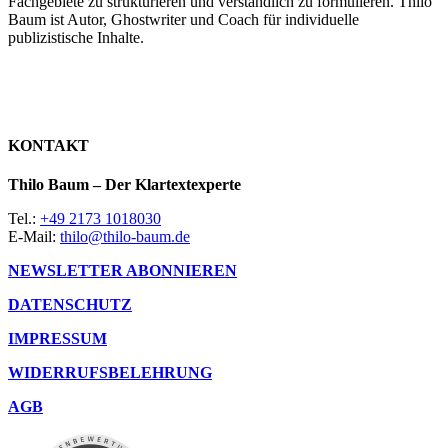
Fachgebiete zu strukturieren und verständlich zu formulieren. Thilo
Baum ist Autor, Ghostwriter und Coach für individuelle
publizistische Inhalte.
KONTAKT
Thilo Baum – Der Klartextexperte
Tel.:
+49 2173 1018030
E-Mail:
thilo@thilo-baum.de
NEWSLETTER ABONNIEREN
DATENSCHUTZ
IMPRESSUM
WIDERRUFSBELEHRUNG
AGB