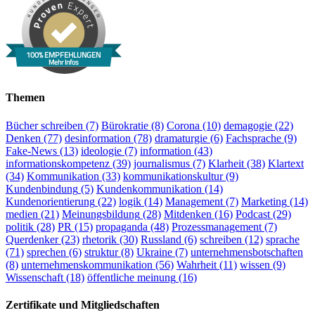
100% EMPFEHLUNGEN
Mehr Infos
Themen
Bücher schreiben
(7)
Bürokratie
(8)
Corona
(10)
demagogie
(22)
Denken
(77)
desinformation
(78)
dramaturgie
(6)
Fachsprache
(9)
Fake-News
(13)
ideologie
(7)
information
(43)
informationskompetenz
(39)
journalismus
(7)
Klarheit
(38)
Klartext
(34)
Kommunikation
(33)
kommunikationskultur
(9)
Kundenbindung
(5)
Kundenkommunikation
(14)
Kundenorientierung
(22)
logik
(14)
Management
(7)
Marketing
(14)
medien
(21)
Meinungsbildung
(28)
Mitdenken
(16)
Podcast
(29)
politik
(28)
PR
(15)
propaganda
(48)
Prozessmanagement
(7)
Querdenker
(23)
rhetorik
(30)
Russland
(6)
schreiben
(12)
sprache
(71)
sprechen
(6)
struktur
(8)
Ukraine
(7)
unternehmensbotschaften
(8)
unternehmenskommunikation
(56)
Wahrheit
(11)
wissen
(9)
Wissenschaft
(18)
öffentliche meinung
(16)
Zertifikate und Mitgliedschaften