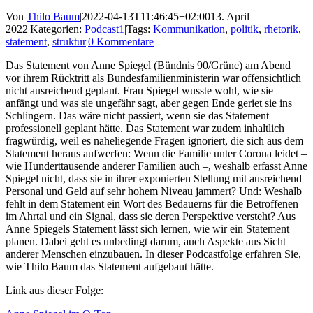
Von
Thilo Baum
|
2022-04-13T11:46:45+02:00
13. April
2022
|
Kategorien:
Podcast1
|
Tags:
Kommunikation
,
politik
,
rhetorik
,
statement
,
struktur
|
0 Kommentare
Das Statement von Anne Spiegel (Bündnis 90/Grüne) am Abend
vor ihrem Rücktritt als Bundesfamilienministerin war offensichtlich
nicht ausreichend geplant. Frau Spiegel wusste wohl, wie sie
anfängt und was sie ungefähr sagt, aber gegen Ende geriet sie ins
Schlingern. Das wäre nicht passiert, wenn sie das Statement
professionell geplant hätte. Das Statement war zudem inhaltlich
fragwürdig, weil es naheliegende Fragen ignoriert, die sich aus dem
Statement heraus aufwerfen: Wenn die Familie unter Corona leidet –
wie Hunderttausende anderer Familien auch –, weshalb erfasst Anne
Spiegel nicht, dass sie in ihrer exponierten Stellung mit ausreichend
Personal und Geld auf sehr hohem Niveau jammert? Und: Weshalb
fehlt in dem Statement ein Wort des Bedauerns für die Betroffenen
im Ahrtal und ein Signal, dass sie deren Perspektive versteht? Aus
Anne Spiegels Statement lässt sich lernen, wie wir ein Statement
planen. Dabei geht es unbedingt darum, auch Aspekte aus Sicht
anderer Menschen einzubauen. In dieser Podcastfolge erfahren Sie,
wie Thilo Baum das Statement aufgebaut hätte.
Link aus dieser Folge: