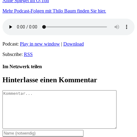
Anne Spiegel im O-Ton
Mehr Podcast-Folgen mit Thilo Baum finden Sie hier.
Podcast:
Play in new window
|
Download
Subscribe:
RSS
Im Netzwerk teilen
Facebook
X
LinkedIn
WhatsApp
Tumblr
Pinterest
E-
Hinterlasse einen Kommentar
Mail
Kommentar