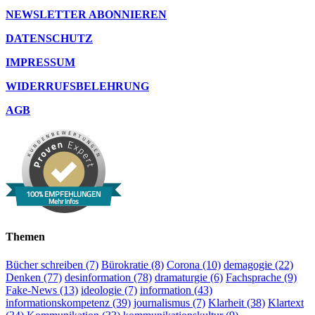
NEWSLETTER ABONNIEREN
DATENSCHUTZ
IMPRESSUM
WIDERRUFSBELEHRUNG
AGB
100% EMPFEHLUNGEN
Mehr Infos
Themen
Bücher schreiben
(7)
Bürokratie
(8)
Corona
(10)
demagogie
(22)
Denken
(77)
desinformation
(78)
dramaturgie
(6)
Fachsprache
(9)
Fake-News
(13)
ideologie
(7)
information
(43)
informationskompetenz
(39)
journalismus
(7)
Klarheit
(38)
Klartext