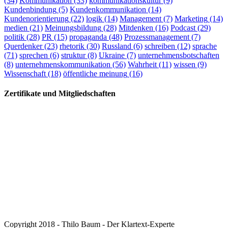
(34)
Kommunikation
(33)
kommunikationskultur
(9)
Kundenbindung
(5)
Kundenkommunikation
(14)
Kundenorientierung
(22)
logik
(14)
Management
(7)
Marketing
(14)
medien
(21)
Meinungsbildung
(28)
Mitdenken
(16)
Podcast
(29)
politik
(28)
PR
(15)
propaganda
(48)
Prozessmanagement
(7)
Querdenker
(23)
rhetorik
(30)
Russland
(6)
schreiben
(12)
sprache
(71)
sprechen
(6)
struktur
(8)
Ukraine
(7)
unternehmensbotschaften
(8)
unternehmenskommunikation
(56)
Wahrheit
(11)
wissen
(9)
Wissenschaft
(18)
öffentliche meinung
(16)
Zertifikate und Mitgliedschaften
Copyright 2018 - Thilo Baum - Der Klartext-Experte