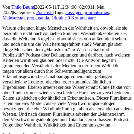
Von
Thilo Baum
|
2022-05-11T12:34:00+02:00
11. Mai
2022
|
Kategorien:
Podcast1
|
Tags:
aussagen
,
journalismus
,
Mainstream
,
propaganda
,
Ukraine
|
0 Kommentare
Warum erkennen kluge Menschen die Wahrheit an, obwohl sie sie
persönlich nicht nachvollziehen können? Weshalb akzeptieren sie,
dass die Welt eine Kugel ist, obwohl sie es von außen nicht sehen
und noch nie um die Welt herumgefahren sind? Warum glauben
kluge Menschen dem „Mainstream“ in Wissenschaft und
Publizistik? Podcast über Behauptungen und darüber, nach welchen
Kriterien wir ihnen glauben oder nicht. Die Antwort liegt im
grundlegenden Verständnis der Medien in der freien Welt. Die
tragen vor allem durch ihre Schwarmintelligenz zum
Erkenntnisgewinn bei: Unabhängig voneinander gelangen
verschiedene Leute zu gleichen oder zumindest ähnlichen
Ergebnissen. Ebenso arbeitet seriöse Wissenschaft: Ohne Diktat von
oben finden immer wieder verschiedene Forscher zu verschiedenen
Zeiten zu gleichen oder ähnlichen Erkenntnissen. Dieser Pluralismus
ist ein anderes Modell, als es viele Verschwörungsideologen
bevorzugen, die eher Wladimir Putin glauben als jemandem aus dem
Westen. Und nach diesem Pluralismus arbeitet der „Mainstream“,
den Verschwörungsideologen und Totalitaristen so hassen. Podcast-
Folge über Wahrheit, Wirklichkeit und Erkenntnisgewinn.