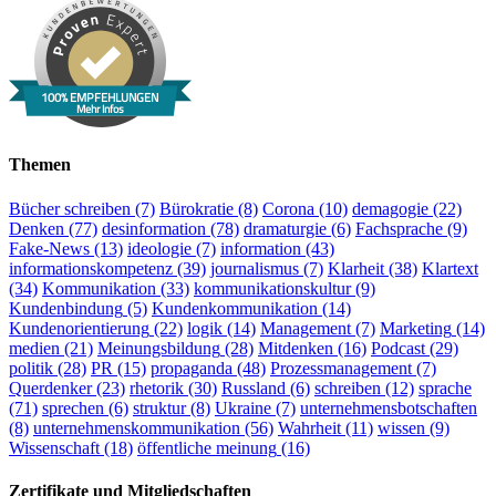
100% EMPFEHLUNGEN
Mehr Infos
Themen
Bücher schreiben
(7)
Bürokratie
(8)
Corona
(10)
demagogie
(22)
Denken
(77)
desinformation
(78)
dramaturgie
(6)
Fachsprache
(9)
Fake-News
(13)
ideologie
(7)
information
(43)
informationskompetenz
(39)
journalismus
(7)
Klarheit
(38)
Klartext
(34)
Kommunikation
(33)
kommunikationskultur
(9)
Kundenbindung
(5)
Kundenkommunikation
(14)
Kundenorientierung
(22)
logik
(14)
Management
(7)
Marketing
(14)
medien
(21)
Meinungsbildung
(28)
Mitdenken
(16)
Podcast
(29)
politik
(28)
PR
(15)
propaganda
(48)
Prozessmanagement
(7)
Querdenker
(23)
rhetorik
(30)
Russland
(6)
schreiben
(12)
sprache
(71)
sprechen
(6)
struktur
(8)
Ukraine
(7)
unternehmensbotschaften
(8)
unternehmenskommunikation
(56)
Wahrheit
(11)
wissen
(9)
Wissenschaft
(18)
öffentliche meinung
(16)
Zertifikate und Mitgliedschaften