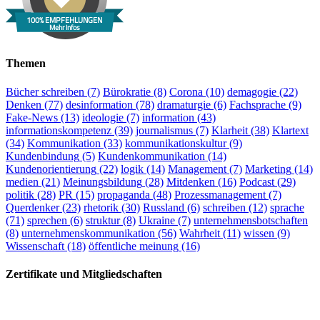
100% EMPFEHLUNGEN
Mehr Infos
Themen
Bücher schreiben
(7)
Bürokratie
(8)
Corona
(10)
demagogie
(22)
Denken
(77)
desinformation
(78)
dramaturgie
(6)
Fachsprache
(9)
Fake-News
(13)
ideologie
(7)
information
(43)
informationskompetenz
(39)
journalismus
(7)
Klarheit
(38)
Klartext
(34)
Kommunikation
(33)
kommunikationskultur
(9)
Kundenbindung
(5)
Kundenkommunikation
(14)
Kundenorientierung
(22)
logik
(14)
Management
(7)
Marketing
(14)
medien
(21)
Meinungsbildung
(28)
Mitdenken
(16)
Podcast
(29)
politik
(28)
PR
(15)
propaganda
(48)
Prozessmanagement
(7)
Querdenker
(23)
rhetorik
(30)
Russland
(6)
schreiben
(12)
sprache
(71)
sprechen
(6)
struktur
(8)
Ukraine
(7)
unternehmensbotschaften
(8)
unternehmenskommunikation
(56)
Wahrheit
(11)
wissen
(9)
Wissenschaft
(18)
öffentliche meinung
(16)
Zertifikate und Mitgliedschaften