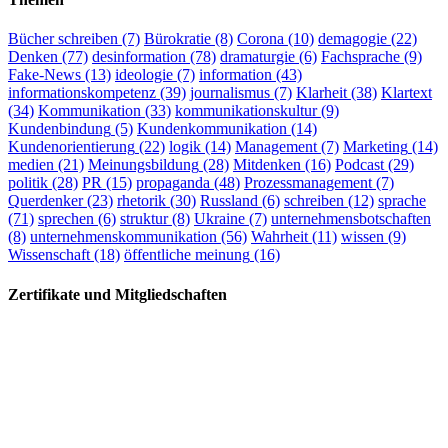
Bücher schreiben
(7)
Bürokratie
(8)
Corona
(10)
demagogie
(22)
Denken
(77)
desinformation
(78)
dramaturgie
(6)
Fachsprache
(9)
Fake-News
(13)
ideologie
(7)
information
(43)
informationskompetenz
(39)
journalismus
(7)
Klarheit
(38)
Klartext
(34)
Kommunikation
(33)
kommunikationskultur
(9)
Kundenbindung
(5)
Kundenkommunikation
(14)
Kundenorientierung
(22)
logik
(14)
Management
(7)
Marketing
(14)
medien
(21)
Meinungsbildung
(28)
Mitdenken
(16)
Podcast
(29)
politik
(28)
PR
(15)
propaganda
(48)
Prozessmanagement
(7)
Querdenker
(23)
rhetorik
(30)
Russland
(6)
schreiben
(12)
sprache
(71)
sprechen
(6)
struktur
(8)
Ukraine
(7)
unternehmensbotschaften
(8)
unternehmenskommunikation
(56)
Wahrheit
(11)
wissen
(9)
Wissenschaft
(18)
öffentliche meinung
(16)
Zertifikate und Mitgliedschaften