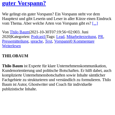
guter Vorspann?
Wie gelingt ein guter Vorspann? Ein Vorspann steht vor dem
Haupttext und gibt Leserin und Leser in aller Kürze einen Eindruck
vom Thema. Aber welche Arten von Vorspann gibt es?
[...]
Von
Thilo Baum
|
2021-10-30T07:19:56+02:00
3. Juni
2020
|
Kategorien:
Podcast1
|
Tags:
Lead
,
Mitarbeiterzeitung
,
PR
,
Pressemitteilung
,
sprache
,
Text
,
Vorspann
|
0 Kommentare
Weiterlesen
THILOBAUM
Thilo Baum
ist Experte für klare Unternehmenskommunikation,
Kundenorientierung und politische Botschaften. Er hilft dabei, auch
komplizierte Unternehmensbotschaften sowie Inhalte sämtlicher
Fachgebiete zu strukturieren und verständlich zu formulieren. Thilo
Baum ist Autor, Ghostwriter und Coach für individuelle
publizistische Inhalte.