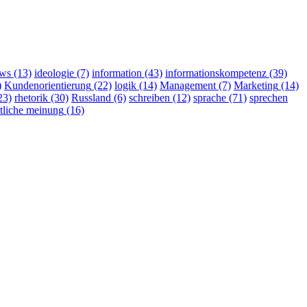
ws
(13)
ideologie
(7)
information
(43)
informationskompetenz
(39)
)
Kundenorientierung
(22)
logik
(14)
Management
(7)
Marketing
(14)
23)
rhetorik
(30)
Russland
(6)
schreiben
(12)
sprache
(71)
sprechen
ntliche meinung
(16)