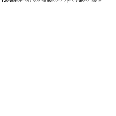
Ghostwriter und Coach für individuelle publizistische Inhalte.