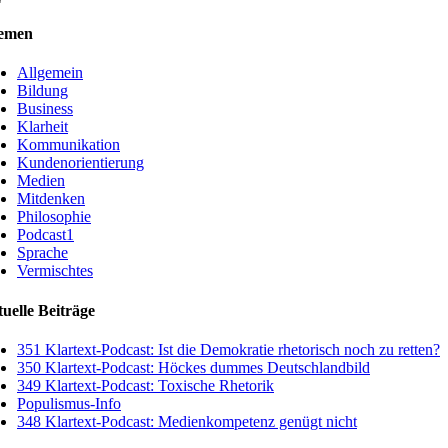
emen
Allgemein
Bildung
Business
Klarheit
Kommunikation
Kundenorientierung
Medien
Mitdenken
Philosophie
Podcast1
Sprache
Vermischtes
uelle Beiträge
351 Klartext-Podcast: Ist die Demokratie rhetorisch noch zu retten?
350 Klartext-Podcast: Höckes dummes Deutschlandbild
349 Klartext-Podcast: Toxische Rhetorik
Populismus-Info
348 Klartext-Podcast: Medienkompetenz genügt nicht