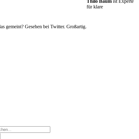
Thilo Baum
ist Experte
für klare
as gemeint? Gesehen bei Twitter. Großartig.
he
h: