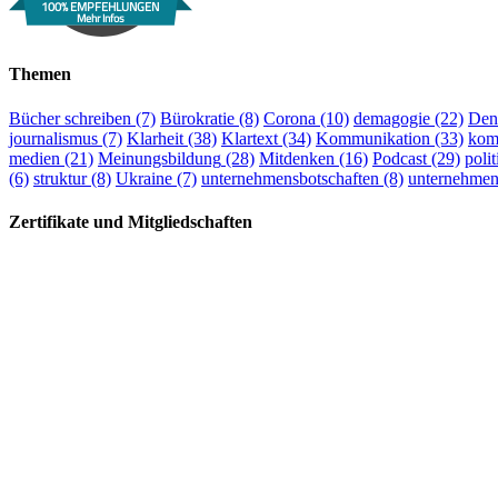
100% EMPFEHLUNGEN
Mehr Infos
Themen
Bücher schreiben
(7)
Bürokratie
(8)
Corona
(10)
demagogie
(22)
Den
journalismus
(7)
Klarheit
(38)
Klartext
(34)
Kommunikation
(33)
kom
medien
(21)
Meinungsbildung
(28)
Mitdenken
(16)
Podcast
(29)
polit
(6)
struktur
(8)
Ukraine
(7)
unternehmensbotschaften
(8)
unternehme
Zertifikate und Mitgliedschaften