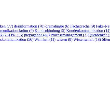
ken
(77)
desinformation
(78)
dramaturgie
(6)
Fachsprache
(9)
Fake-Ne
munikationskultur
(9)
Kundenbindung
(5)
Kundenkommunikation
(14
ik
(28)
PR
(15)
propaganda
(48)
Prozessmanagement
(7)
Querdenker
(
nskommunikation
(56)
Wahrheit
(11)
wissen
(9)
Wissenschaft
(18)
öffe