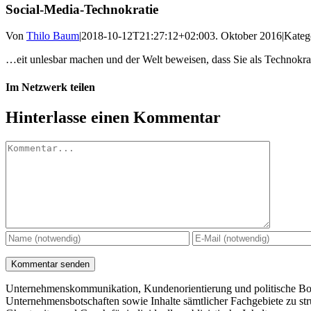
Social-Media-Technokratie
Von
Thilo Baum
|
2018-10-12T21:27:12+02:00
3. Oktober 2016
|
Kateg
…eit unlesbar machen und der Welt beweisen, dass Sie als Technokrat
Im Netzwerk teilen
Facebook
X
LinkedIn
WhatsApp
Tumblr
Pinterest
E-
Hinterlasse einen Kommentar
Mail
Kommentar
Unternehmenskommunikation, Kundenorientierung und politische Botsc
Unternehmensbotschaften sowie Inhalte sämtlicher Fachgebiete zu stru