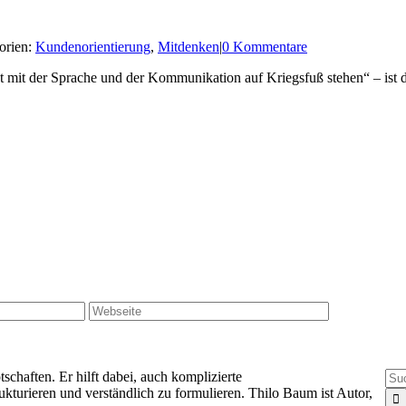
orien:
Kundenorientierung
,
Mitdenken
|
0 Kommentare
 mit der Sprache und der Kommunikation auf Kriegsfuß stehen“ – ist d
Suc
haften. Er hilft dabei, auch komplizierte
nac
kturieren und verständlich zu formulieren. Thilo Baum ist Autor,